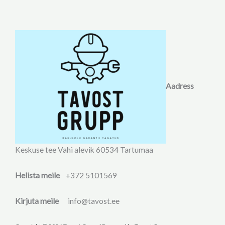
Aadress
Keskuse tee Vahi alevik 60534 Tartumaa
Helista meile
+372 5101569
Kirjuta meile
info@tavost.ee