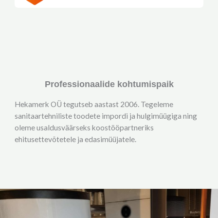
Professionaalide kohtumispaik
Hekamerk OÜ tegutseb aastast 2006. Tegeleme
sanitaartehniliste toodete impordi ja hulgimüügiga ning
oleme usaldusväärseks koostööpartneriks
ehitusettevõtetele ja edasimüüjatele.