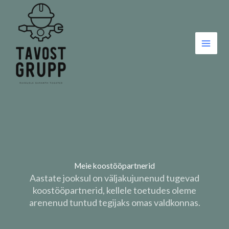
Skip
to
content
Meie koostööpartnerid
Aastate jooksul on väljakujunenud tugevad
koostööpartnerid, kellele toetudes oleme
arenenud tuntud tegijaks omas valdkonnas.