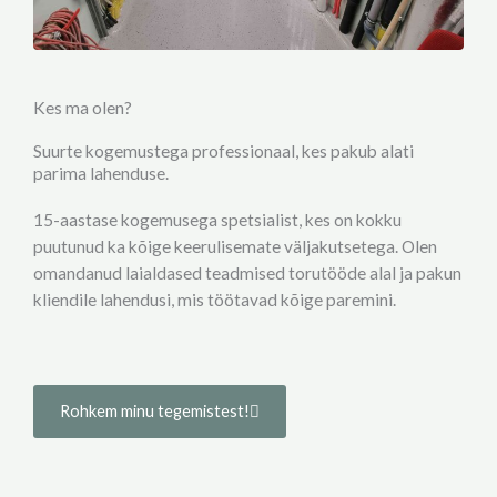
Kes ma olen?
Suurte kogemustega professionaal, kes pakub alati
parima lahenduse.
15-aastase kogemusega spetsialist, kes on kokku
puutunud ka kõige keerulisemate väljakutsetega. Olen
omandanud laialdased teadmised torutööde alal ja pakun
kliendile lahendusi, mis töötavad kõige paremini.
Rohkem minu tegemistest!