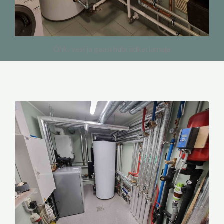
Õhk.-vesi ja gaasi hübriidkatlamaja