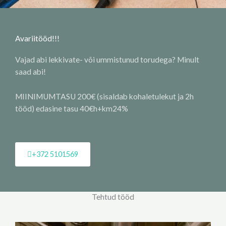
Avariitööd!!!
Vajad abi lekkivate- või ummistunud torudega? Minult
saad abi!
MIINIMUMTASU 200€ (sisaldab kohaletulekut ja 2h
tööd) edasine tasu 40€h+km24%
+372 5101569
Tehtud tööd