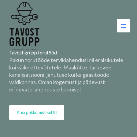
Skip
to
content
Tavost grupp torutööd
Pakun torutööde terviklahendusi nii eraisikutele
kui väike ettevõtetele. Maakütte, tarbevee,
kanalisatsiooni, jahutuse kui ka gaasitööde
valdkonnas. Oman kogemust ja pädevust
erinevate lahenduste loomisel
Küsi pakkumist siit!