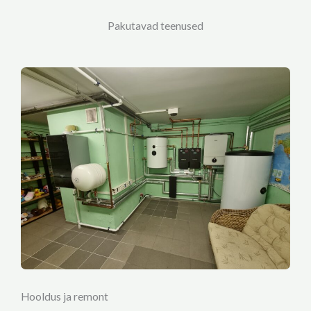
Pakutavad teenused
Hooldus ja remont