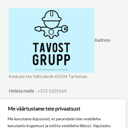
Aadress
Keskuse tee Vahi alevik 60534 Tartumaa
Helista meile
+372 5101569
Kirjuta meile
info@tavost.ee
Me väärtustame teie privaatsust
Me kasutame küpsiseid, et parandada teie veebilehe
Copyright © 2026 Tavost Grupp | Powered by Tavost Grupp
kasutamis kogemust ja mõõta veebilehe liiklust. Vajutades