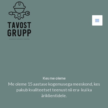
Skip
to
content
Kes me oleme
Me oleme 15 aastase kogemusega meeskond, kes
pakub kvaliteetset teenust nii era- kui ka
äriklientidele.