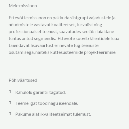
Meie missioon
Ettevõtte missioon on pakkuda sihtgrupi vajadustele ja
nõudmistele vastavat kvaliteetset, turvalist ning
professionaalset teenust, saavutades seeläbi laialdane
tuntus antud segmendis. Ettevõte soovib klientidele luua
täiendavat lisaväärtust erinevate tugiteenuste
osutamisega, näiteks küttesüsteemide projekteerimine.
Põhiväärtused
Rahulolu garantii tagatud.
Teeme igat tööd nagu iseendale.
Pakume alati kvaliteetseimat tulemust.