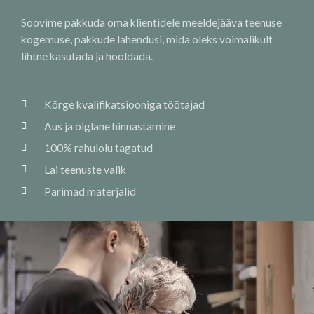
Soovime pakkuda oma klientidele meeldejääva teenuse
kogemuse, pakkude lahendusi, mida oleks võimalikult
lihtne kasutada ja hooldada.
Kõrge kvalifikatsiooniga töötajad
Aus ja õiglane hinnastamine
100% rahulolu tagatud
Lai teenuste valik
Parimad materjalid